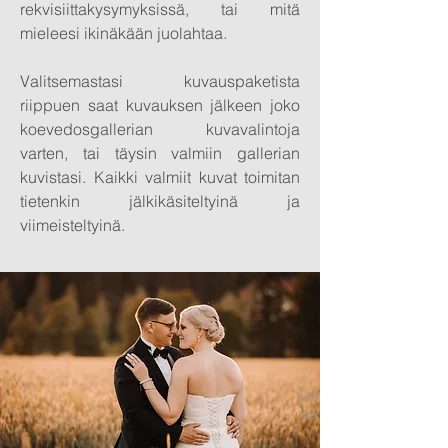
rekvisiittakysymyksissä, tai mitä
mieleesi ikinäkään juolahtaa.
Valitsemastasi kuvauspaketista
riippuen saat kuvauksen jälkeen joko
koevedosgallerian kuvavalintoja
varten, tai täysin valmiin gallerian
kuvistasi. Kaikki valmiit kuvat toimitan
tietenkin jälkikäsiteltyinä ja
viimeisteltyinä.
I'm a paragraph. Click
text and edit me. It's e