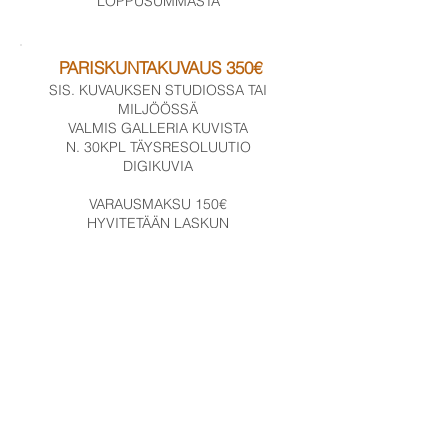
LOPPUSUMMASTA
PARISKUNTAKUVAUS 350€
SIS. KUVAUKSEN STUDIOSSA TAI
MILJÖÖSSÄ
VALMIS GALLERIA KUVISTA
N. 30KPL TÄYSRESOLUUTIO
DIGIKUVIA
VARAUSMAKSU 150€
HYVITETÄÄN LASKUN
LOPPUSUMMASTA
LAPSI- & PERHEKUVAUS ALK.
150€
SIS. KUVAUKSEN STUDIOSSA TAI
MILJÖÖSSÄ
KOEVEDOSGALLERIA KUVIEN
VALINTAA VARTEN
1 DIGIKUVA